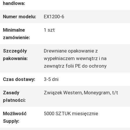
WYCIECZKA
handlowa:
PO
Numer modelu:
EX1200-6
FABRYCE
Minimalne
1 szt
zamówienie:
KONTROLA
Szczegóły
Drewniane opakowanie z
pakowania:
wypełniaczem wewnątrz i na
JAKOŚCI
zewnątrz folii PE do ochrony
Czas dostawy:
3-5 dni
SKONTAKTUJ
Zasady
Związek Western, Moneygram, t/t
SIĘ
płatności:
Z
Możliwość
5000 SZTUK miesięcznie
Supply:
NAMI