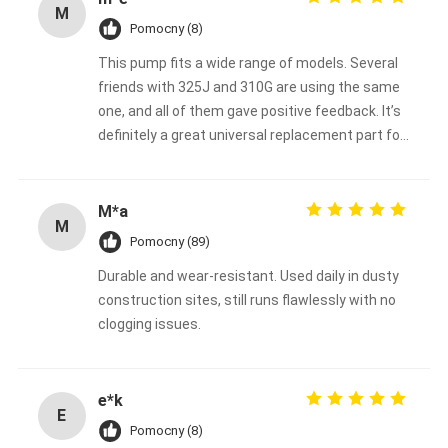
M
Pomocny (8)
This pump fits a wide range of models. Several
friends with 325J and 310G are using the same
one, and all of them gave positive feedback. It’s
definitely a great universal replacement part for
John Deere backhoe loaders.
M*a
M
Pomocny (89)
Durable and wear-resistant. Used daily in dusty
construction sites, still runs flawlessly with no
clogging issues.
e*k
E
Pomocny (8)