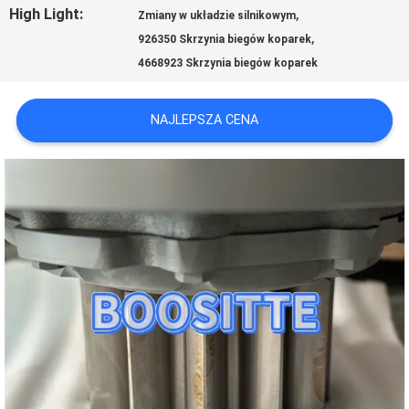
High Light:
,
Zmiany w układzie silnikowym
,
926350 Skrzynia biegów koparek
AKTUALNOŚCI
4668923 Skrzynia biegów koparek
SPRAWY
NAJLEPSZA CENA
SITEMAP
PRIVACY
POLICY