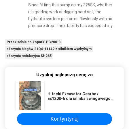
Since fitting this pump on my 325SK, whether
it’s grading work or digging hard soil, the
hydraulic system performs flawlessly with no
pressure drop. The stability has exceeded my
expectations.
Przekładnia do koparki PC200-8
skrzynia biegów 31Q4-11142 z silnikiem wychylnym
skrzynia redukcyjna SH265
Uzyskaj najlepszą cenę za
Hitachi Excavator Gearbox
Ex1200-6 dla silnika swingowego
4668923 926350 YB60001906
YB60002028 YB60001486
Kontyntynuj