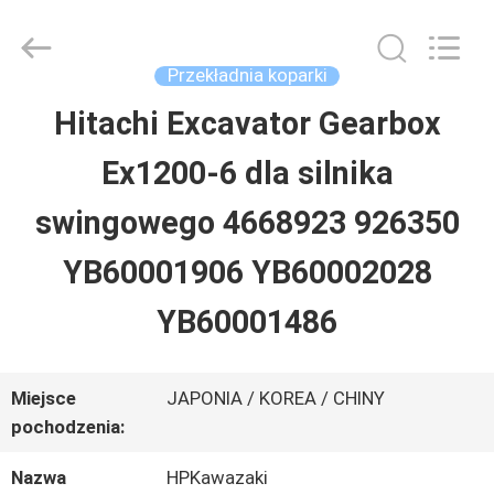
Guangzhou
Hopson
Machinery
Parts
Przekładnia koparki
Co.,
Ltd..
Hitachi Excavator Gearbox
DOM
All
Rights
Ex1200-6 dla silnika
Reserved.
PRODUKTY
swingowego 4668923 926350
YB60001906 YB60002028
FILMY
YB60001486
O
Miejsce
JAPONIA / KOREA / CHINY
NAS
pochodzenia:
Nazwa
HPKawazaki