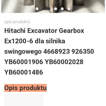
opis produktu
Hitachi Excavator Gearbox
Ex1200-6 dla silnika
swingowego 4668923 926350
YB60001906 YB60002028
YB60001486
Opis produktu