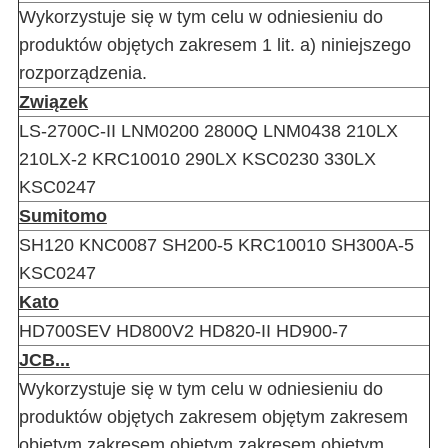
Wykorzystuje się w tym celu w odniesieniu do
produktów objętych zakresem 1 lit. a) niniejszego
rozporządzenia.
Związek
LS-2700C-II LNM0200 2800Q LNM0438 210LX
210LX-2 KRC10010 290LX KSC0230 330LX
KSC0247
Sumitomo
SH120 KNC0087 SH200-5 KRC10010 SH300A-5
KSC0247
Kato
HD700SEV HD800V2 HD820-II HD900-7
JCB...
Wykorzystuje się w tym celu w odniesieniu do
produktów objętych zakresem objętym zakresem
objętym zakresem objętym zakresem objętym