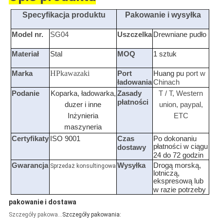
Specyfikacja produktu
Pakowanie i wysyłka
Model nr.
SG04
Uszczelka
Drewniane pudło
Materiał
Stal
MOQ
1 sztuk
HPkawazaki
Marka
Port
Huang pu
port w
ładowania
Chinach
Podanie
Koparka, ładowarka,
Zasady
T / T, Western
płatności
duzer
i inne
union, paypal,
Inżynieria
ETC
maszyneria
Certyfikaty
ISO 9001
Czas
Po dokonaniu
płatności w ciągu
dostawy
24 do 72 godzin
Gwarancja
Wysyłka
Drogą morską,
Sprzedaż konsultingowa
lotniczą,
ekspresową lub
w razie potrzeby
pakowanie i dostawa
Szczegóły pakowania
Szczegóły pakowania: