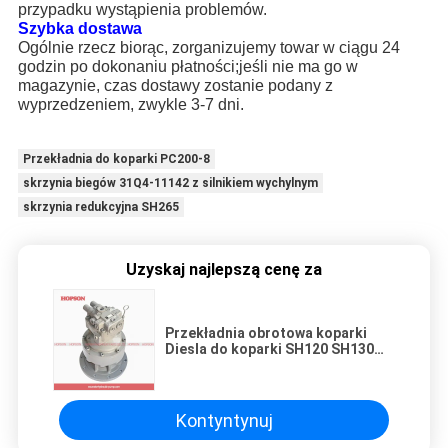
przypadku wystąpienia problemów.
Szybka dostawa
Ogólnie rzecz biorąc, zorganizujemy towar w ciągu 24
godzin po dokonaniu płatności;jeśli nie ma go w
magazynie, czas dostawy zostanie podany z
wyprzedzeniem, zwykle 3-7 dni.
Przekładnia do koparki PC200-8
skrzynia biegów 31Q4-11142 z silnikiem wychylnym
skrzynia redukcyjna SH265
Uzyskaj najlepszą cenę za
Przekładnia obrotowa koparki
Diesla do koparki SH120 SH130
E120B SG04
Kontyntynuj