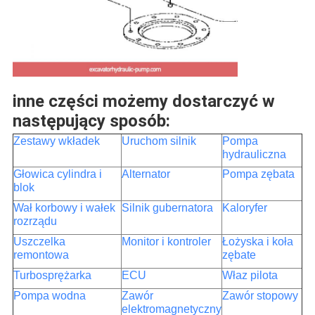
inne części możemy dostarczyć w
następujący sposób:
Zestawy wkładek
Uruchom silnik
Pompa
hydrauliczna
Głowica cylindra i
Alternator
Pompa zębata
blok
Wał korbowy i wałek
Silnik gubernatora
Kaloryfer
rozrządu
Uszczelka
Monitor i kontroler
Łożyska i koła
remontowa
zębate
Turbosprężarka
ECU
Właz pilota
Pompa wodna
Zawór
Zawór stopowy
elektromagnetyczny