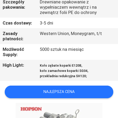
Szczegóły
Drewniane opakowanie z
FABRYCE
pakowania:
wypełniaczem wewnątrz i na
zewnątrz folii PE do ochrony
KONTROLA
Czas dostawy:
3-5 dni
JAKOŚCI
Zasady
Western Union, Moneygram, t/t
płatności:
SKONTAKTUJ
Możliwość
5000 sztuk na miesiąc
SIĘ
Supply:
Z
High Light:
,
Koło zębate koparki E120B
,
koło zamachowe koparki SG04
NAMI
przekładnia redukcyjna SH120;
AKTUALNOŚCI
NAJLEPSZA CENA
SPRAWY