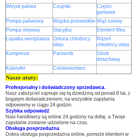
Wtrysk paliwa
Czujniki
Części
gumowe
Pompa paliwowa
Wiązka przewodów
Wąż rurowy
Pompa olejowa
Stacyjka
Element filtra
Łopatka wentylatora
Osłona chłodnicy
Rdzeń
oleju
chłodnicy oleju
Kompresor
Parownik
Silnik
dmuchawy
Kaloryfer
Ciśnieniomierz
Nasze atuty:
Profesjonalny i doświadczony sprzedawca.
Nasz założyciel zajmuje się tą dziedziną od ponad 8 lat, z
bogatym doświadczeniem, na wszystkie zapytania
odpowiemy w ciągu 24 godzin.
Szybka odpowiedź
Nasi handlowcy są online 24 godziny na dobę, a Twoje
zapytanie zostanie udzielone na czas.
Obsługa posprzedażna
Dobra obsługa posprzedażna online, pomoże klientom w