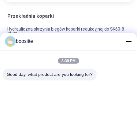
Przekładnia koparki
Hydrauliczna skrzynia biegów koparki redukcyjnej do SK60-8
SK70
boositte
SWE50 Przekładnia obrotowa koparki, przekładnia reduktora
silnika MSG-21P-11E MSG-27P-18E
8:39 PM
Koparka obrotowa Reduktor obrotu skrzyni biegów do SG025
YC85-7 LG906 SH60
Good day, what product are you looking for?
popularne kategorie
Wszystko
Pompa Hydrauliczna 
Części Pompy 
Koparki
Hydraulicznej Do 
Koparek
Regulator Pompy 
Silnik Obrotu Koparki
Hydraulicznej