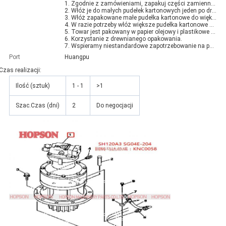
1. Zgodnie z zamówieniami, zapakuj części zamienne jeden po drugim za pomocą papieru olejowego;
2. Włóż je do małych pudełek kartonowych jeden po drugim;
3. Włóż zapakowane małe pudełka kartonowe do większych pudełek kartonowych jeden po drugim;
4. W razie potrzeby włóż większe pudełka kartonowe do drewnianych skrzynek, szczególnie w przypadku przesyłek drogą morską.
5. Towar jest pakowany w papier olejowy i plastikowe torby wewnątrz
6. Korzystanie z drewnianego opakowania.
7. Wspieramy niestandardowe zapotrzebowanie na pakiet
Port
Huangpu
Czas realizacji:
Ilość (sztuk)
1 - 1
>1
Szac.Czas (dni)
2
Do negocjacji