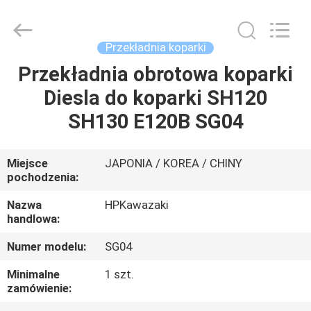
Hopson
Machinery
Parts
Co.,
Ltd..
Przekładnia koparki
All
Rights
Przekładnia obrotowa koparki
DOM
Reserved.
Diesla do koparki SH120
PRODUKTY
SH130 E120B SG04
FILMY
Miejsce
JAPONIA / KOREA / CHINY
pochodzenia:
O
Nazwa
HPKawazaki
handlowa:
NAS
Numer modelu:
SG04
WYCIECZKA
Minimalne
1 szt.
zamówienie:
PO