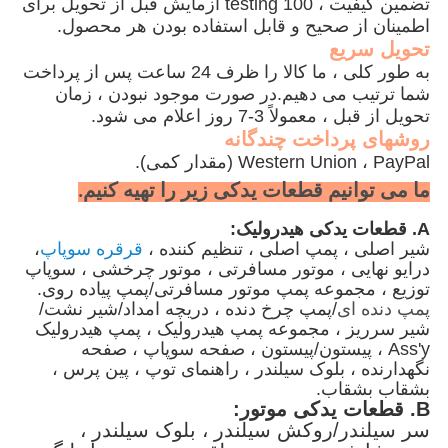
تضمین کیفیت ، 100 testing آزمایش قبل از تحویل برای
اطمینان از صحیح و قابل استفاده بودن هر محصول.
تحویل سریع
به طور کلی ، ما کالا را ظرف 24 ساعت پس از پرداخت
شما ترتیب می دهیم.در صورت موجود نبودن ، زمان
تحویل از قبل ، معمولاً 3-7 روز اعلام می شود.
روشهای پرداخت چندگانه
Western Union ، PayPal (مقدار کمی).
ما می توانیم قطعات یدکی زیر را تهیه کنیم.
A. قطعات یدکی هیدرولیک:
شیر اصلی ، پمپ اصلی ، تنظیم کننده ،
قرقره سوپاپ
،
درایو نهایی ، موتور مسافرتی ، موتور چرخشی ، سوپاپ
توزیع ، مجموعه پمپ موتور مسافرتی/پمپ پیاده روی.
پمپ دنده ای
/پمپ چرخ دنده ، دریچه امداد/شیر نشت/
شیر سرریز ، مجموعه پمپ هیدرولیک ، پمپ هیدرولیک
Ass'y ، پیستون/پیستون ، صفحه سوپاپ ، صفحه
نگهدارنده ، بلوک سیلندر ، راهنمای توپ ، پین پرس ،
بشقاب بشقاب.
B. قطعات یدکی موتور:
سر سیلندر/روکش سیلندر ، بلوک سیلندر ،