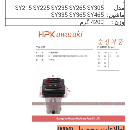
:
مدل
SY215 SY225 SY235 SY265 SY305
ماشین:
SY335 SY365 SY465
وزن :
4200 گرم
اطلاعات محصول (MM)