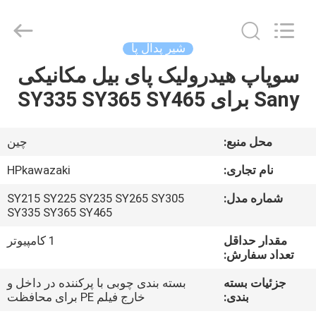
Guangzhou
Hopson
Machinery
Parts
Co.,
شیر پدال پا
Ltd..
All
Rights
سوپاپ هیدرولیک پای بیل مکانیکی
صفحه
Reserved.
Sany برای SY335 SY365 SY465
اصلی
محصولات
محل منبع:
چین
نام تجاری:
HPkawazaki
فیلم
شماره مدل:
SY215 SY225 SY235 SY265 SY305
های
SY335 SY365 SY465
مقدار حداقل
1 کامپیوتر
درباره
تعداد سفارش:
ما
جزئیات بسته
بسته بندی چوبی با پرکننده در داخل و
بندی:
خارج فیلم PE برای محافظت