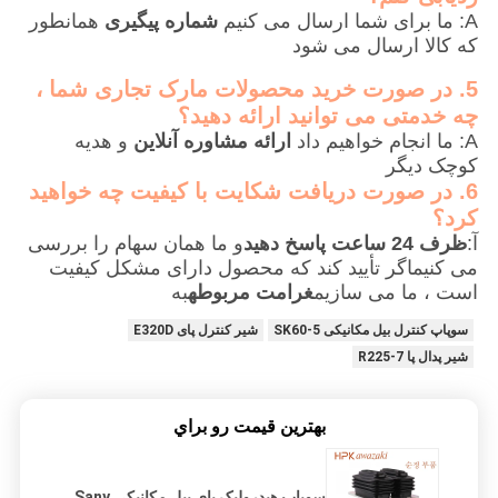
A: ما برای شما ارسال می کنیم
شماره پیگیری
همانطور
که کالا ارسال می شود
5. در صورت خرید محصولات مارک تجاری شما ،
چه خدمتی می توانید ارائه دهید؟
A: ما انجام خواهیم داد
ارائه مشاوره آنلاین
و هدیه
کوچک دیگر
6. در صورت دریافت شکایت با کیفیت چه خواهید
کرد؟
آ:
ظرف 24 ساعت پاسخ دهید
و ما همان سهام را بررسی
می کنیماگر تأیید کند که محصول دارای مشکل کیفیت
است ، ما می سازیم
غرامت مربوطه
به
سوپاپ کنترل بیل مکانیکی SK60-5
شیر کنترل پای E320D
شیر پدال پا R225-7
بهترين قيمت رو براي
سوپاپ هیدرولیک پای بیل مکانیکی Sany