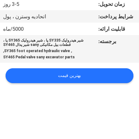
تور
زمان تحویل:
3-5 روز
کارخانه
شرایط پرداخت:
اتحادیه وسترن ، پول
قابلیت ارائه:
5000/ماه
کنترل
برجسته:
شیر هیدرولیک SY335 پا ، شیر هیدرولیک SY365 پا ،
کیفیت
قطعات بیل مکانیکی sany شیر پدال SY465
,
,
SY365 foot operated hydraulic valve
SY465 Pedal valve sany excavator parts
با
ما
بهترین قیمت
تماس
بگیرید
اخبار
موارد