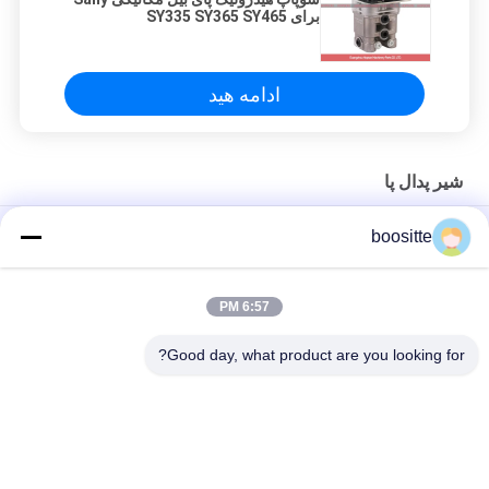
برای SY335 SY365 SY465
ادامه هید
شیر پدال پا
شیر پدال پای بیل هیتاچی 1024384 1024224 1022441 برای
boositte
ZAX240-3 ZAX330-3
دریچه پدال هیدرولیک ، قطعات بیل مکانیکی R200-5 R210-5 هیوندای
6:57 PM
شیر کنترل پدال هیدرولیک دوسان DX225 DX260 DX380
Good day, what product are you looking for?
دسته بندی های محبوب
همه
قطعات پمپ 
پمپ هیدرولیک بیل 
هیدرولیک بیل مکانیکی
مکانیکی