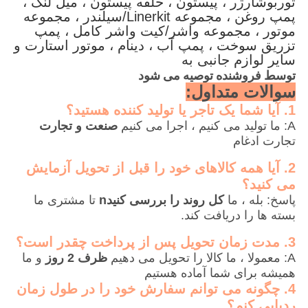
توربوشارژر ، پیستون ، حلقه پیستون ، میل لنگ ،
پمپ روغن ، مجموعه Linerkit/سیلندر ، مجموعه
موتور ، مجموعه واشر/کیت واشر کامل ، پمپ
تزریق سوخت ، پمپ آب ، دینام ، موتور استارت و
سایر لوازم جانبی به
توسط فروشنده توصیه می شود
سوالات متداول:
1. آیا شما یک تاجر یا تولید کننده هستید؟
A: ما تولید می کنیم ، اجرا می کنیم
صنعت و تجارت
تجارت ادغام
2. آیا همه کالاهای خود را قبل از تحویل آزمایش
می کنید؟
پاسخ: بله ، ما
کل روند را بررسی کنید
n
تا مشتری ما
بسته ها را دریافت کند.
3. مدت زمان تحویل پس از پرداخت چقدر است؟
A: معمولا ، ما کالا را تحویل می دهیم
ظرف 2 روز
و ما
همیشه برای شما آماده هستیم
4. چگونه می توانم سفارش خود را در طول زمان
ردیابی کنم؟