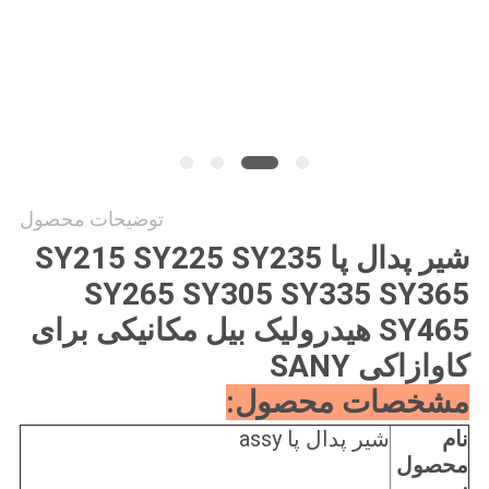
SITEMAP
PRIVACY
POLICY
توضیحات محصول
شیر پدال پا SY215 SY225 SY235
SY265 SY305 SY335 SY365
SY465 هیدرولیک بیل مکانیکی برای
کاوازاکی SANY
مشخصات محصول:
نام
شیر پدال پا assy
محصول