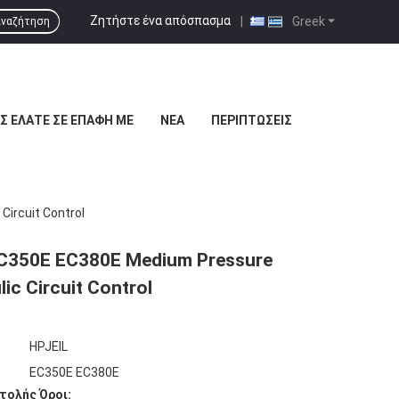
Ζητήστε ένα απόσπασμα
|
Greek
ναζήτηση
Σ ΕΛΆΤΕ ΣΕ ΕΠΑΦΉ ΜΕ
ΝΈΑ
ΠΕΡΙΠΤΏΣΕΙΣ
Circuit Control
EC350E EC380E Medium Pressure
ic Circuit Control
HPJEIL
EC350E EC380E
τολής Όροι: