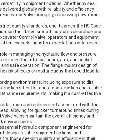
 versatility in shipment options. Whether by sea,
elivered globally with reliability and efficiency.
heir Excavator Valve promptly, minimizing downtime
rict quality standards, and it carries the HS Code
sification facilitates smooth customs clearance and
 Excavator Control Valve, operators and equipment
often exceeds industry expectations in terms of
l role in managing the hydraulic flow and pressure
s includes the rotation, boom, arm, and bucket
ent and safe operation. The flange mount design of
the risk of leaks or malfunctions that could lead to
rking environments, including exposure to dirt,
truction sites. Its robust construction and reliable
ntenance requirements, making it a cost-effective
installation and replacement associated with the
ess, allowing for quicker turnaround times during
 Valve helps maintain the overall efficiency and
rk environments.
essential hydraulic component engineered for
t design, reliable shipment options, and
r those seeking quality and efficiency in their