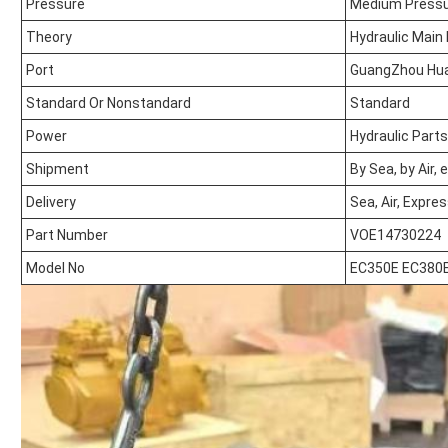
Pressure
Medium Press
Theory
Hydraulic Mai
Port
GuangZhou Hu
Standard Or Nonstandard
Standard
Power
Hydraulic Parts
Shipment
By Sea, by Air,
Delivery
Sea, Air, Expres
Part Number
VOE14730224
Model No
EC350E EC380