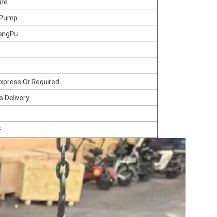
ure
n Pump
angPu
 express Or Required
s Delivery
E