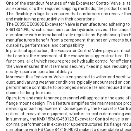
One of the standout features of this Excavator Control Valve is its
air, express, or other required shipping methods, the product can be d
This flexibility in logistics ensures that customers can receive t
and maintaining productivity in their operations.
The EC350E EC380E Excavator Valve is manufactured adhering to st
8481804090, which classifies it under hydraulic valves. This clas
compliance with international trade regulations. By choosing this
manufacturers benefit from a component that not only meets but 
durability, performance, and compatibility.
In practical application, the Excavator Control Valve plays a critica
that control the movement of the excavator’s upperstructure. Thi
functions, all of which require precise hydraulic control for effici
the valve ensures that it remains securely fixed in place, reducing 
costly repairs or operational delays.
Moreover, this Excavator Valve is engineered to withstand harsh wo
dust, and varying weather conditions typically encountered on cons
performance contribute to prolonged service life and reduced mai
choice for long-term use.
Operators and maintenance personnel will appreciate the ease of 
flange mount design. This feature simplifies the maintenance proc
servicing or part replacement. Consequently, the Excavator Control
uptime of excavation equipment, which is crucial in demanding wo
In summary, the KMX15RA/B45012B Excavator Control Valve is an 
optimal performance in excavator upperstructures. Its flange moun
compliance with HS Code 8481804090 make it a dependable choice fo