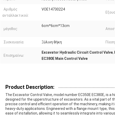
Αριθμός
VOE14730224
Εξουσ
ανταλλακτικού:
6cm*6cm*13cm
μέγεθος:
Αποσ
Συσκευασία:
Ξύλινη θήκη
Πίεση
Excavator Hydraulic Circuit Control Valve
,
Επισημαίνω:
EC380E Main Control Valve
Product Description:
The Excavator Control Valve, model number EC350E EC380E, is a hi
designed for the upperstructure of excavators. As a vital part of 
precise control and efficient operation of the machinery, making it
heavy-duty applications. Engineered with a flange mount type, this
ease of installation, allowing it to seamlessly integrate into vari