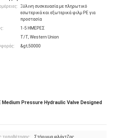
ομέρειες:
Ξύλινη συσκευασία με πληρωτικό
εσωτερικά και εξωτερικά φιλμ PE για
προστασία
ς:
1-5 ΗΜΕΡΕΣ
T/T, Western Union
σφοράς:
&gt;50000
 Medium Pressure Hydraulic Valve Designed
ς τοποθέτησης:
Στήριγμα φλάντζας