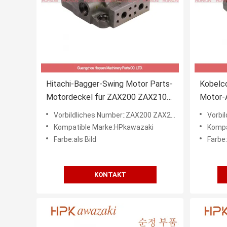
Hitachi-Bagger-Swing Motor Parts-
Kobelc
Motordeckel für ZAX200 ZAX210
Motor-
ZAX230 ZAX240
10A-60
Vorbildliches Number::ZAX200 ZAX210 ZAX230 ZAX240
Vorbi
Kompatible Marke:HPkawazaki
Kompa
Farbe:als Bild
Farbe:
KONTAKT