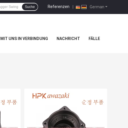
Referenzen
|
German
Suche
 MIT UNS IN VERBINDUNG
NACHRICHT
FÄLLE