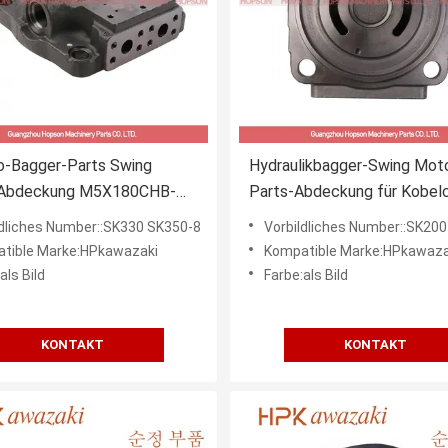
o-Bagger-Parts Swing
Hydraulikbagger-Swing Mot
Abdeckung M5X180CHB-
Parts-Abdeckung für Kobel
D für SK330 SK350-8
SK200 SK210-8 SK210-6E
ldliches Number::SK330 SK350-8
Vorbildliches Number::SK200 SK210-8 SK210-6E SY215
tible Marke:HPkawazaki
Kompatible Marke:HPkawaza
als Bild
Farbe:als Bild
KONTAKT
KONTAKT