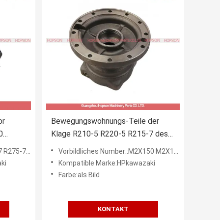
or
Bewegungswohnungs-Teile der
0
Klage R210-5 R220-5 R215-7 des
5-9
Hydraulikbagger-XKAH-00564
5-7 R275-9
Vorbildliches Number::M2X150 M2X170
ki
Kompatible Marke:HPkawazaki
Farbe:als Bild
KONTAKT