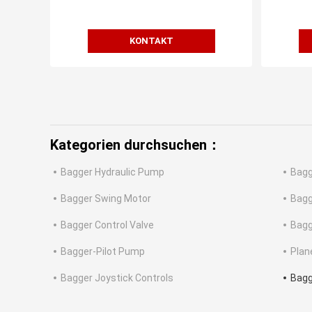
MBEC2
KONTAKT
Kategorien durchsuchen：
Bagger Hydraulic Pump
Bagg
Bagger Swing Motor
Bagg
Bagger Control Valve
Bagg
Bagger-Pilot Pump
Plan
Bagger Joystick Controls
Bagg