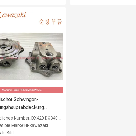
ischer Schwingen-
ngshauptabdeckung
-00161A 110913-00161A
liches Number::DX420 DX340 MBEC2460
-00430 170301-00152
tible Marke:HPkawazaki
-00152 DX420 DX340
als Bild