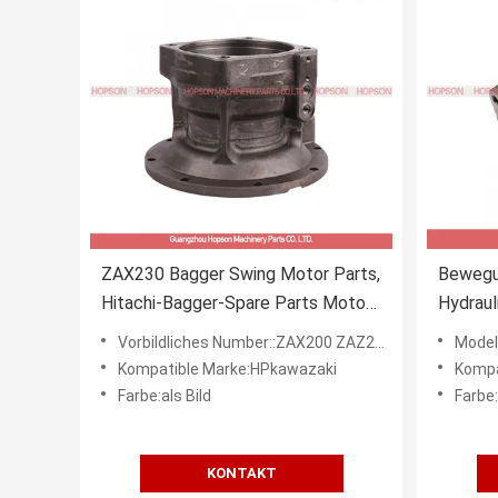
ZAX230 Bagger Swing Motor Parts,
Bewegu
Hitachi-Bagger-Spare Parts Motor-
Hydraul
Fall
SK215S
Vorbildliches Number::ZAX200 ZAZ210 ZAX230
Modellnu
Kompatible Marke:HPkawazaki
Kompa
Farbe:als Bild
Farbe:
KONTAKT