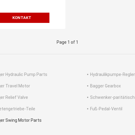
460
KONTAKT
Page 1 of 1
er Hydraulic Pump Parts
Hydraulikpumpe-Regler
er Travel Motor
Bagger Gearbox
er Relief Valve
Schwenker-paritätisc
etengetriebe-Teile
Fuß-Pedal-Ventil
er Swing Motor Parts