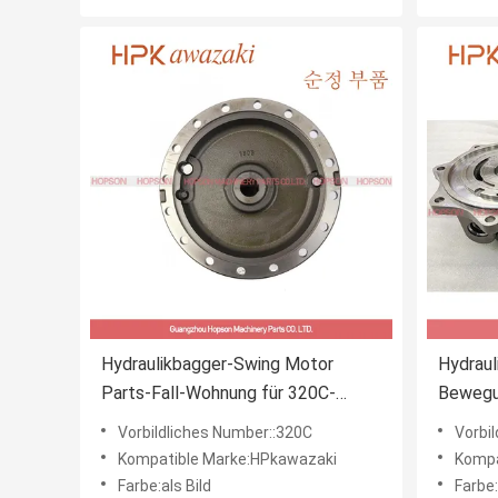
Hydraulikbagger-Swing Motor
Hydraul
Parts-Fall-Wohnung für 320C-
Bewegu
Bagger
110913
Vorbildliches Number::320C
Vorbild
110913
Kompatible Marke:HPkawazaki
Kompa
170301
Farbe:als Bild
Farbe: