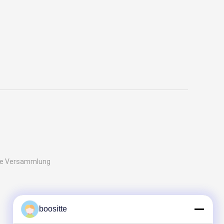
he Versammlung
boositte