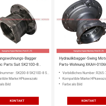
ngswohnungs-Bagger
Hydraulikbagger-Swing Mot
ic Parts Suit SK210D-8
Parts-Wohnung XKAH-0106
RLC SK235SR-2
passte R265-7 R275-7 R27
mmer ::SK200-8 SK210D-8 SK215SRLC SK235SR-2
Vorbildliches Number::R265-7 R27
tible Marke:HPkawazaki
Kompatible Marke:HPkawaza
als Bild
Farbe:als Bild
KONTAKT
KONTAKT