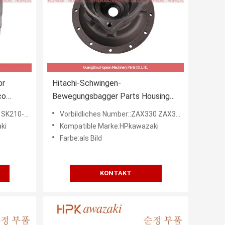
or
Hitachi-Schwingen-
co
Bewegungsbagger Parts Housing
For ZAX330 ZAX350 ZAX360
-8 LG920 XE210
Vorbildliches Number::ZAX330 ZAX350 ZAX360
ki
Kompatible Marke:HPkawazaki
Farbe:als Bild
KONTAKT