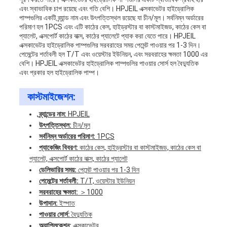
এবং স্বাভাবিক চাপ রয়েছে এবং গতি বেশি। HPJEIL এক্সকাভেটর হাইড্রোলিক
পাম্পগুলির একটি ব্র্যান্ড নাম এবং উৎপত্তিস্থল রয়েছে যা চীন/মূল। সর্বনিম্ন অর্ডারের
পরিমাণ হল 1PCS এবং এটি কাঠের কেস, হাইড্রস্টার বা কাস্টমাইজড, কাঠের কেস বা
প্যালেট, এক্সপোর্ট কাঠের বাক্স, কাঠের প্যালেটে প্যাক করা যেতে পারে। HPJEIL
এক্সকাভেটর হাইড্রোলিক পাম্পগুলির সরবরাহের সময় পেমেন্ট পাওয়ার পর 1-3 দিন।
পেমেন্টের শর্তাবলী হল T/T এবং ওয়েস্টার ইউনিয়ন, এবং সরবরাহের ক্ষমতা 1000 এর
বেশি। HPJEIL এক্সকাভেটর হাইড্রোলিক পাম্পগুলির পাওয়ার সোর্স হল বৈদ্যুতিক
এবং প্রকার হল হাইড্রোলিক পাম্প।
কাস্টমাইজেশন:
ব্র্যান্ডের নাম:
HPJEIL
উৎপত্তিস্থল:
চীন/মূল
সর্বনিম্ন অর্ডারের পরিমাণ:
1PCS
প্যাকেজিং বিবরণ:
কাঠের কেস, হাইড্রস্টার বা কাস্টমাইজড, কাঠের কেস বা
প্যালেট, এক্সপোর্ট কাঠের বাক্স, কাঠের প্যালেট
ডেলিভারির সময়:
পেমেন্ট পাওয়ার পর 1-3 দিন
পেমেন্টের শর্তাবলী:
T/T, ওয়েস্টার ইউনিয়ন
সরবরাহের ক্ষমতা:
＞1000
উপাদান:
ইস্পাত
পাওয়ার সোর্স:
বৈদ্যুতিক
অ্যাপ্লিকেশন:
এক্সকাভেটর