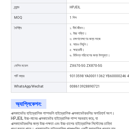
ব্র্যান্ড
HPJEIL
MOQ
1 পিস
বৈশিষ্ট্য
১. দীর্ঘ জীবন।
২. উচ্চ শক্তি।
৩. রক্ষণাবেক্ষণের জন্য সহজ
৪. আরও নির্ভুল।
৫. ক্ষয়রোধী।
৬. বিভিন্ন পরিবেশের জন্য উপযুক্ত।
মেশিন মডেল
ZX670-5G ZX870-5G
পার্ট নম্বর
9313598 YA00011362 YB60000246 
WhatsApp/Wechat
008613928890721
অ্যাপ্লিকেশন:
এক্সকাভেটর হাইড্রোলিক পাম্পগুলি হাইড্রোলিক এক্সকাভেটরগুলির অপরিহার্য অংশ।
HPJEIL উচ্চ-মানের এক্সকাভেটর হাইড্রোলিক পাম্প সরবরাহ করে, যা
এক্সকাভেটরগুলির জন্য উচ্চ-দক্ষতা এবং উচ্চ-চাপের হাইড্রোলিক সিস্টেমের চাহিদা
পূরণ করতে পারে। এক্সকাভেটর হাইড্রোলিক পাম্পগুলির একটি স্বাভাবিক প্রবাহ হার