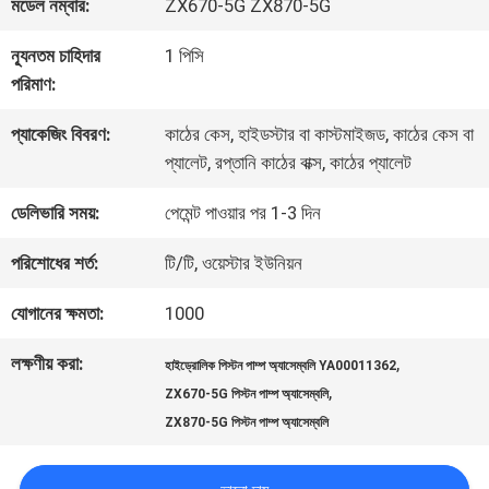
কারখানা
মডেল নম্বার:
ZX670-5G ZX870-5G
ভ্রমণ
ন্যূনতম চাহিদার
1 পিসি
পরিমাণ:
মান
প্যাকেজিং বিবরণ:
কাঠের কেস, হাইডস্টার বা কাস্টমাইজড, কাঠের কেস বা
প্যালেট, রপ্তানি কাঠের বাক্স, কাঠের প্যালেট
নিয়ন্ত্রণ
ডেলিভারি সময়:
পেমেন্ট পাওয়ার পর 1-3 দিন
যোগাযোগ
পরিশোধের শর্ত:
টি/টি, ওয়েস্টার ইউনিয়ন
করুন
যোগানের ক্ষমতা:
1000
লক্ষণীয় করা:
,
হাইড্রোলিক পিস্টন পাম্প অ্যাসেম্বলি YA00011362
,
খবর
ZX670-5G পিস্টন পাম্প অ্যাসেম্বলি
ZX870-5G পিস্টন পাম্প অ্যাসেম্বলি
মামলা