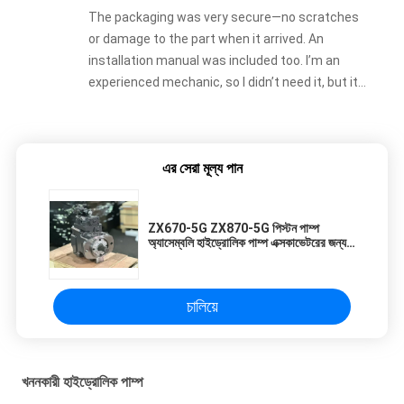
The packaging was very secure—no scratches
or damage to the part when it arrived. An
installation manual was included too. I’m an
experienced mechanic, so I didn’t need it, but it
would be super helpful for beginners.
এর সেরা মূল্য পান
ZX670-5G ZX870-5G পিস্টন পাম্প
অ্যাসেম্বলি হাইড্রোলিক পাম্প এক্সকাভেটরের জন্য
9313598 YA00011362 YB60000246
4700708
চালিয়ে
খননকারী হাইড্রোলিক পাম্প