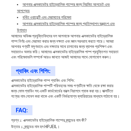
আপনার এক্সকাভেটর হাইড্রোলিক পাম্পের জন্য নিয়মিত আপডেট এবং
আপগ্রেড
বর্ধিত ওয়ারেন্টি এবং মেরামতের পরিষেবা
আপনার এক্সকাভেটর হাইড্রোলিক পাম্পের জন্য প্রতিস্থাপন যন্ত্রাংশ এবং
উপাদান
আমাদের অভিজ্ঞ প্রযুক্তিবিদদের দল আপনাকে আপনার এক্সকাভেটর হাইড্রোলিক
পাম্প নির্ণয় এবং মেরামত করার জন্য দক্ষতা এবং জ্ঞান সরবরাহ করতে পারে। আমরা
আপনার পণ্যটি মসৃণভাবে এবং দক্ষতার সাথে চালানোর জন্য ব্যাপক প্রশিক্ষণ এবং
সহায়তাও অফার করি। আমাদের এক্সকাভেটর হাইড্রোলিক পাম্প প্রযুক্তিগত সহায়তা
এবং পরিষেবাগুলি সম্পর্কে আরও জানতে আজই আমাদের সাথে যোগাযোগ করুন।
প্যাকিং এবং শিপিং:
এক্সকাভেটর হাইড্রোলিক পাম্প প্যাকিং এবং শিপিং:
এক্সকাভেটর হাইড্রোলিক পাম্পটি পরিবহনের সময় পণ্যটিকে ক্ষতি থেকে রক্ষা করার
জন্য ফোম প্যাডিং সহ একটি কার্ডবোর্ডের বাক্সে নিরাপদে প্যাক করা হয়। বাক্সটিতে
পণ্যের নাম লেবেল করা থাকে এবং একটি নির্ভরযোগ্য ক্যারিয়ারের মাধ্যমে পাঠানো হয়।
FAQ:
প্রশ্ন ১: এক্সকাভেটর হাইড্রোলিক পাম্পের ব্র্যান্ডের নাম কী?
উত্তর ১: ব্র্যান্ডের নাম হল HPJEIL।