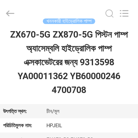
Guangzhou
Hopson
Machinery
Parts
খননকারী হাইড্রোলিক পাম্প
Co.,
Ltd..
ZX670-5G ZX870-5G পিস্টন পাম্প
বাড়ি
All
Rights
অ্যাসেম্বলি হাইড্রোলিক পাম্প
Reserved.
পণ্য
এক্সকাভেটরের জন্য 9313598
YA00011362 YB60000246
ভিডিও
4700708
আমাদের
উৎপত্তি স্থল:
চীন/মূল
সম্পর্কে
পরিচিতিমুলক নাম:
HPJEIL