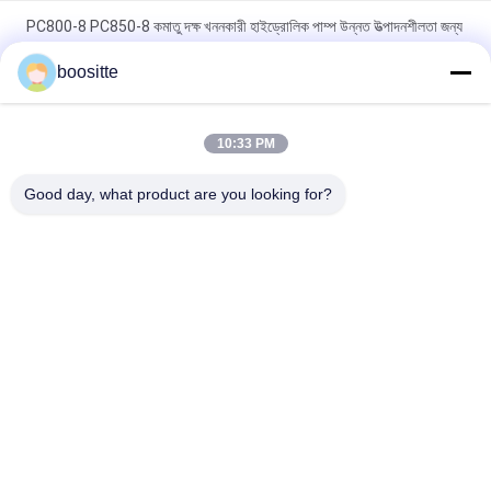
PC800-8 PC850-8 কমাতু দক্ষ খননকারী হাইড্রোলিক পাম্প উন্নত উত্পাদনশীলতা জন্য
708-2K-00113
boositte
DH150-7 Doosan হাইড্রোলিক পাম্প 2401-92368, K3v63dt হাইড্রোলিক
পাম্প
10:33 PM
Komatsu D61EX D65EX-15 D85EX হাইড্রোলিক প্রধান পাম্প Excavator
Good day, what product are you looking for?
708-1S-00240 হাইড্রোলিক পাম্প
সব
খননকারী হাইড্রোলিক পাম্প 
খননকারী হাইড্রোলিক পাম্প
যন্ত্রাংশ
হাইড্রোলিক পাম্প রেগুলেটর
খননকারী সুইং মোটর