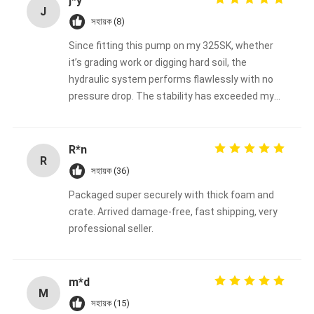
j*y
J
সহায়ক (8)
Since fitting this pump on my 325SK, whether
it’s grading work or digging hard soil, the
hydraulic system performs flawlessly with no
pressure drop. The stability has exceeded my
expectations.
R*n
R
সহায়ক (36)
Packaged super securely with thick foam and
crate. Arrived damage-free, fast shipping, very
professional seller.
m*d
M
সহায়ক (15)