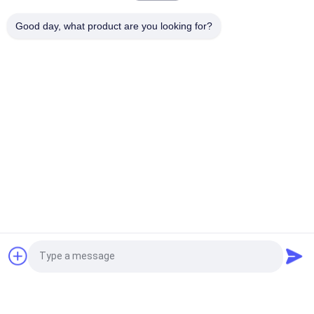
অরিজিনাল হাইড্রোলিক পাম্প অ্যাসি HPK055 HPK055AT ZX130 ZX120
ZX120-1 ZAX120-6ZX135US ZX135-3 9192497 9290595
Good day, what product are you looking for?
9197338 9227923
সব
খননকারী হাইড্রোলিক পাম্প 
খননকারী হাইড্রোলিক পাম্প
যন্ত্রাংশ
হাইড্রোলিক পাম্প রেগুলেটর
খননকারী সুইং মোটর
খননকারী ভ্রমণ মোটর
খননকারী গিয়ারবক্স
খননকারী নিয়ন্ত্রণ ভালভ
খননকারী ত্রাণ ভালভ
উদ্ধৃতির জন্য আবেদন