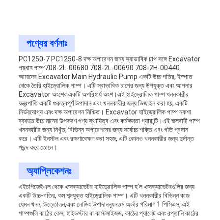
পণ্যের বর্ণনাঃ
PC1250-7 PC1250-8 দক্ষ অপারেশন জন্য স্বাভাবিক চাপ সঙ্গে Excavator
প্রধান পাম্প708-2L-00680 708-2L-00690 708-2H-00440
আমাদের Excavator Main Hydraulic Pump একটি উচ্চ গতির, ইস্পাত
থেকে তৈরি হাইড্রোলিক পাম্প। এটি স্বাভাবিক চাপের জন্য উপযুক্ত এবং আপনার
Excavator অংশের একটি অপরিহার্য অংশ।এই হাইড্রোলিক পাম্প খননকারীর
যন্ত্রপাতি একটি গুরুত্বপূর্ণ উপাদান এবং খননকারীর জন্য ডিজাইন করা হয়, একটি
নির্ভরযোগ্য এবং দক্ষ অপারেশন নিশ্চিত। Excavator হাইড্রোলিক পাম্প নকশা
ব্যবহৃত উচ্চ মানের উপকরণ পণ্য স্থায়িত্ব এবং কর্মক্ষমতা গ্যারান্টি।এই জলবাহী পাম্প
খননকারীর জন্য নিখুঁত, বিভিন্ন অপারেশনের জন্য সর্বোচ্চ শক্তি এবং গতি প্রদান
করে। এটি ইনস্টল এবং রক্ষণাবেক্ষণ করা সহজ, এটি কোনও খননকারীর জন্য দুর্দান্ত
পছন্দ করে তোলে।
অ্যাপ্লিকেশনঃ
এইচপিজেইএল থেকে এক্সক্যাভেটর হাইড্রোলিক পাম্প হ'ল এক্সক্যাভেটরগুলির জন্য
একটি উচ্চ-গতির, কম শব্দযুক্ত হাইড্রোলিক পাম্প। এটি খননকারীর বিভিন্ন কাজ
যেমন খনন, উত্তোলন,এবং লোডিং উপাদানন্যূনতম অর্ডার পরিমাণ 1 পিসিএস, এই
পাম্পগুলি কাঠের কেস, হাইডস্টার বা কাস্টমাইজড, কাঠের প্যালেট এবং রপ্তানি কাঠের