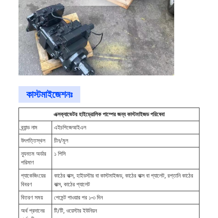
কাস্টমাইজেশনঃ
এক্সক্যাভেটর হাইড্রোলিক পাম্পের জন্য কাস্টমাইজড পরিষেবা
ব্র্যান্ড নাম
এইচপিজেআইএল
উৎপত্তিস্থল
চীন/মূল
ন্যূনতম অর্ডার
১ পিসি
পরিমাণ
প্যাকেজিংয়ের
কাঠের বাক্স, হাইডস্টার বা কাস্টমাইজড, কাঠের বাক্স বা প্যালেট, রপ্তানি কাঠের
বিবরণ
বাক্স, কাঠের প্যালেট
বিতরণ সময়
পেমেন্ট পাওয়ার পর ১-৩ দিন
অর্থ প্রদানের
টি/টি, ওয়েস্টার ইউনিয়ন