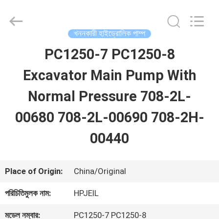
Guangzhou
Hopson
Machinery
Parts
খননকারী হাইড্রোলিক পাম্প
Co.,
Ltd..
PC1250-7 PC1250-8
বাড়ি
All
Rights
Reserved.
Excavator Main Pump With
পণ্য
Normal Pressure 708-2L-
00680 708-2L-00690 708-2H-
ভিডিও
00440
আমাদের
Place of Origin:
China/Original
সম্পর্কে
পরিচিতিমুলক নাম:
HPJEIL
কারখানা
মডেল নম্বার:
PC1250-7 PC1250-8