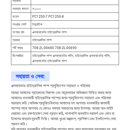
শর্তাবলী
সরবরাহ ক্ষমতা
>১০০০
মডেল
PC1250-7 PC1250-8
পাওয়ার সোর্স
বৈদ্যুতিক
পণ্যের নাম
এক্সক্যাভেটর হাইড্রোলিক পাম্প
প্রকার
হাইড্রোলিক পাম্প
পার্ট নম্বর
708-2L-00680 708-2L-00690
বিশেষায়িত
হাইড্রোলিক পাম্প এক্সক্যাভেটর পার্টস, হাইড্রোলিক এক্সক্যাভেটর পার্টস,
এক্সক্যাভেটর হাইড্রোলিক পাম্প
সহায়তা ও সেবা:
এক্সক্যাভার হাইড্রোলিক পাম্প প্রযুক্তিগত সহায়তা ও পরিষেবা
আমরা আমাদের গ্রাহকদের নিরাপদ এবং আনন্দদায়ক অভিজ্ঞতা নিশ্চিত করার জন্য
আমাদের খননকারী হাইড্রোলিক পাম্পের জন্য প্রযুক্তিগত সহায়তা এবং পরিষেবা
সরবরাহ করি।অভিজ্ঞ প্রযুক্তিবিদদের আমাদের দল আপনার খননকারীর জলবাহী
পাম্পের সাথে আপনার যে কোনও সমস্যা সমাধানের জন্য উপলব্ধ. আমরা অন-সাইট
মেরামত এবং রক্ষণাবেক্ষণ সেবা প্রদান করি, পাশাপাশি অনলাইন পরামর্শ এবং ফোন বা
ইমেলের মাধ্যমে দূরবর্তী নির্ণয়। আমরা খুচরা যন্ত্রাংশ, প্রশিক্ষণ এবং ইনস্টলেশন সেবা
প্রদান করি।
যদি আপনার খননকারীর হাইড্রোলিক পাম্পের সাথে কোন সাহায্যের প্রয়োজন হয়, দয়া