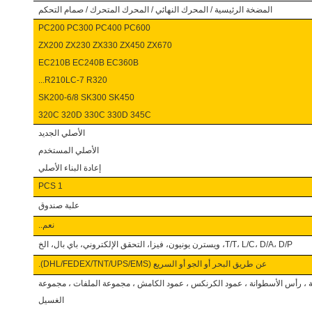
المضخة الرئيسية / المحرك النهائي / المحرك المتحرك / صمام التحكم
PC200 PC300 PC400 PC600
ZX200 ZX230 ZX330 ZX450 ZX670
EC210B EC240B EC360B
R210LC-7 R320...
SK200-6/8 SK300 SK450
320C 320D 330C 330D 345C
الأصلي الجديد
الأصلي المستخدم
إعادة البناء الأصلي
1 PCS
علبة
صندوق
نعم..
T/T، L/C، D/A، D/P، ويسترن يونيون، فيزا، التحقق الإلكتروني، باي بال، الخ
عن طريق البحر أو الجو أو السريع (DHL/FEDEX/TNT/UPS/EMS).
ة ، رأس الأسطوانة ، عمود الكرنكس ، عمود الكامش ، مجموعة الملفات ، مجموعة
الغسيل