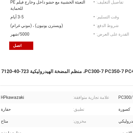
تفاصيل التغليف:
التعبئة الخشبية مع حشو داخل وخارج فيلم PE
للحماية
وقت التسليم:
3-5 أيام
شروط الدفع:
(ويسترن يونيون) ، (موني غرام)
القدرة على العرض:
5000/شهر
اتصل
PC300/
علامة تجارية متوافقة:
HPkawazaki
كصورة
تطبيق:
حفارة
دروليكي
مخزون:
متاح