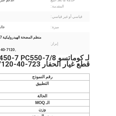
خدمة ما بعد البيع
الدعم عبر 
المقدمة::
قياسي أو غير قياسي::
ميزة::
عالي
إبراز:
Hydraulic Pump Regulator
,
لـ كوماتسو C550-7/8
قطع غيار الحفار 723-40-7120 منظم المضخة الهيدروليكية
رقم النموذج
التطبيق
الحالة
الـ MOQ
وزن