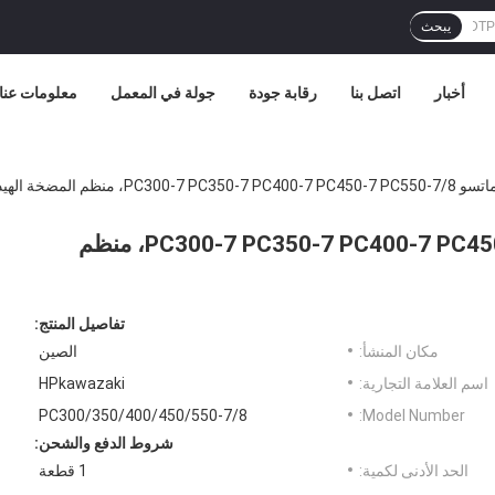
يبحث
أخبار
اتصل بنا
رقابة جودة
جولة في المعمل
معلومات عنا
 الهيدروليكية 723-40-7120
لأجزاء حفارات كوماتسو PC300-7 PC350-7 PC400-7 PC450-7 PC550-7/8، منظم
تفاصيل المنتج:
مكان المنشأ:
الصين
اسم العلامة التجارية:
HPkawazaki
PC300/350/400/450/550-7/8
Model Number:
شروط الدفع والشحن:
الحد الأدنى لكمية:
1 قطعة