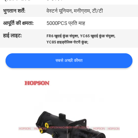
भ्रमण
भुगतान शर्तें:
वेस्टर्न यूनियन, मनीग्राम, टी/टी
आपूर्ति की क्षमता:
5000PCS प्रति माह
गुणवत्ता
हाई लाइट:
,
,
नियंत्रण
FR6 खुदाई कुंडा संयुक्त
YC65 खुदाई कुंडा संयुक्त
YC85 हाइड्रोलिक रोटरी कुंडा;
संपर्क
सबसे अच्छी कीमत
करें
समाचार
मामलों
साइटमैप