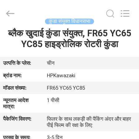
Hopson
Machinery
Parts
Co.,
Ltd..
कुंडा संयुक्त विधानसभा
All
Rights
ब्लैक खुदाई कुंडा संयुक्त, FR65 YC65
घर
Reserved.
YC85 हाइड्रोलिक रोटरी कुंडा
उत्पादों
उत्पत्ति के प्लेस:
चीन
वीडियो
ब्रांड नाम:
HPKawazaki
मॉडल संख्या:
FR65 YC65 YC85
हमारे
न्यूनतम आदेश
1 पीसी
बारे
मात्रा:
में
पैकेजिंग विवरण:
फिलर के साथ लकड़ी की पैकिंग अंदर और बाहर
पीई फिल्म की रक्षा के लिए:
कारखाना
प्रसव के समय:
3-5 दिन