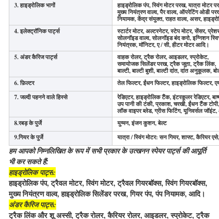
3. हाइड्रोलिक भागों
हाइड्रोलिक पंप, स्विंग मोटर परख, यात्रा मोटर प
मुख्य नियंत्रण वाल्व, पैर वाल्व, ऑपरेटिंग ओडी प
नियामक, केंद्र संयुक्त, राहत वाल्व, असर, हाइड्र
4. इलेक्ट्रॉनिक पार्ट्स
स्टार्टर मोटर, अल्टरनेटर, स्टेप मोटर, सेंसर, प्रेश
सोलनॉइड वाल्व, सोलनॉइड बंद करो, इग्निशन स्वि
नियंत्रक, मॉनिटर, ए / सी, हीटर मोटर आदि।
5. अंडर कैरिज पार्ट्स
वाहक रोलर, ट्रैक रोलर, आइडलर, स्प्रोकेट,
समायोजक सिलेंडर परख, ट्रैक जूता, ट्रैक लिंक,
बाल्टी, बाल्टी बुशी, बाल्टी दांत, दांत अनुकूलक
6. फ़िल्टर
तेल फिल्टर, ईंधन फिल्टर, हाइड्रोलिक फिल्टर,
7. जल्दी पहनने वाले हिस्से
रेडिएटर, हाइड्रोलिक टैंक, इंटरकूलर रेडिएटर, बाष्
उप पानी की टंकी, प्रकाश, चरखी, ईंधन टैंक टोपी,
लॉक वाइपर ब्लेड, ग्रीस फिटिंग, यूनिवर्सल जॉइंट
8.रबड़ के पुर्जे
युग्मन, इंजन कुशन, बेल्ट
9.गियर के पुर्जे
यात्रा / स्विंग मोटर: सन गियर, शाफ्ट, कैरियर एस
हम आपको निम्नलिखित के रूप में सभी प्रकार के उत्खनन स्पेयर पार्ट्स की आपूर्ति
भी कर सकते हैं:
हाइड्रोलिक पार्ट्स
:
हाइड्रोलिक पंप, ट्रैवल मोटर, स्विंग मोटर, ट्रैवल गियरबॉक्स, स्विंग गियरबॉक्स,
मुख्य नियंत्रण वाल्व, हाइड्रोलिक सिलेंडर परख, गियर पंप, पंप नियामक, आदि।
अंडर कैरिज पार्ट्स
:
ट्रैक लिंक और शू अस्सी, ट्रैक रोलर, कैरियर रोलर, आइडलर, स्प्रोकेट, ट्रैक