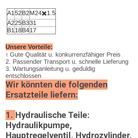
A1
52
B2
M24✖️1.5
A2
25
B3
31
B1
18
B4
17
Unsere Vorteile:
Gute Qualität u. konkurrenzfähiger Preis
1.
2. Passender Transport u. schnelle Lieferung
3. Wartungsanleitung u. geduldig
entschlossen
Wir könnten die folgenden
Ersatzteile liefern:
1.
Hydraulische Teile:
Hydraulikpumpe,
Hauptregelventil, Hydrozylinder,