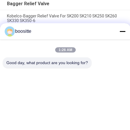
Bagger Relief Valve
Kobelco-Bagger Relief Valve For SK200 SK210 SK250 SK260
SK330 SK350-6
boositte
Hydraulikpumpe-Druckablassventil 31N6-17410 HYUNDAIS für
R215-9C R215-7C
Bagger Relief Valve 708-2L-04713 708-1l-04615 KOMATSU
1:26 AM
Pc200
Good day, what product are you looking for?
Beliebte Kategorien
Alle
Bagger Hydraulic 
Bagger Hydraulic 
Pump
Pump Parts
Hydraulikpumpe-
Bagger Swing Motor
Regler
Bagger Travel Motor
Bagger Gearbox