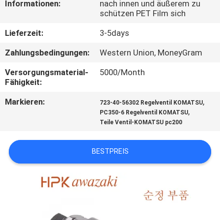
Informationen:
nach innen und äußerem zu
schützen PET Film sich
QUALITÄTSKONTROLLE
Lieferzeit:
3-5days
TRETEN
Zahlungsbedingungen:
Western Union, MoneyGram
SIE
Versorgungsmaterial-
5000/Month
Fähigkeit:
MIT
UNS
Markieren:
,
723-40-56302 Regelventil KOMATSU
,
PC350-6 Regelventil KOMATSU
IN
Teile Ventil-KOMATSU pc200
VERBINDUNG
BESTPREIS
NACHRICHT
FÄLLE