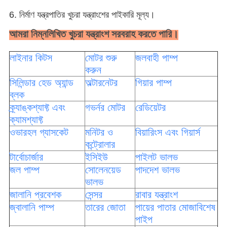
6. নির্মাণ যন্ত্রপাতির খুচরা যন্ত্রাংশের পাইকারি মূল্য।
আমরা নিম্নলিখিত খুচরা যন্ত্রাংশ সরবরাহ করতে পারি।
লাইনার কিটস
মোটর শুরু
জলবাহী পাম্প
করুন
সিলিন্ডার হেড অ্যান্ড
অল্টারনেটর
গিয়ার পাম্প
ব্লক
ক্র্যাঙ্কশ্যাফ্ট এবং
গভর্নর মোটর
রেডিয়েটর
ক্যামশ্যাফ্ট
ওভারহল গ্যাসকেট
মনিটর ও
বিয়ারিংস এবং গিয়ার্স
কন্ট্রোলার
টার্বোচার্জার
ইসিইউ
পাইলট ভালভ
জল পাম্প
সোলেনয়েড
পাদদেশ ভালভ
ভালভ
জালানি প্রবেশক
সেন্সর
রাবার যন্ত্রাংশ
জ্বালানি পাম্প
তারের জোতা
পায়ের পাতার মোজাবিশেষ
পাইপ