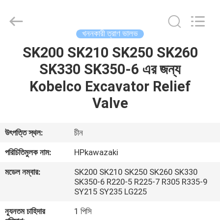
Hopson
Machinery
Parts
Co.,
Ltd..
খননকারী ত্রাণ ভালভ
All
Rights
SK200 SK210 SK250 SK260
বাড়ি
Reserved.
SK330 SK350-6 এর জন্য
পণ্য
Kobelco Excavator Relief
Valve
ভিডিও
উৎপত্তি স্থল:
চীন
আমাদের
পরিচিতিমুলক নাম:
HPkawazaki
সম্পর্কে
মডেল নম্বার:
SK200 SK210 SK250 SK260 SK330
SK350-6 R220-5 R225-7 R305 R335-9
SY215 SY235 LG225
কারখানা
ভ্রমণ
ন্যূনতম চাহিদার
1 পিসি