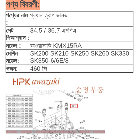
পণ্য বিবরণী:
পণ্যের নাম
প্রধান ত্রাণ ভালভ
:
সেট
34.5 / 36.7 এমপিএ
পি
আশ্বাস
:
মডেল :
কাওয়াসাকি KMX15RA
মেশিন
SK200 SK210 SK250 SK260 SK330
SK350-6/6E/8
মডেল:
ওজন:
460 জি