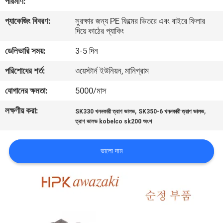
পরিমাণ:
প্যাকেজিং বিবরণ:
সুরক্ষার জন্য PE ফিল্মের ভিতরে এবং বাইরে ফিলার
মান
দিয়ে কাঠের প্যাকিং
নিয়ন্ত্রণ
ডেলিভারি সময়:
3-5 দিন
পরিশোধের শর্ত:
ওয়েস্টার্ন ইউনিয়ন, মানিগ্রাম
যোগাযোগ
করুন
যোগানের ক্ষমতা:
5000/মাস
লক্ষণীয় করা:
,
,
SK330 খননকারী ত্রাণ ভালভ
SK350-6 খননকারী ত্রাণ ভালভ
খবর
ত্রাণ ভালভ kobelco sk200 অংশ
ভালো দাম
মামলা
SITEMAP
PRIVACY