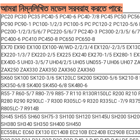
আমরা নিম্নলিখিত মডেল সরবরাহ করতে পারে:
PC20 PC30 PC35 PC40-5 PC40-6 PC40-7/8 PC45 PC50 PC56
PC90 PC90-1 PC100-1/2/3 PC100-5 PC PC120-2 PC120-5/6
PC200-1/2/3/5/6/7 PC220-5/6/7 PC240-3 PC300-2/3/5/ 6/
PC400-6 PC410 PC450-8 PC650 PC650-8
EX70 EX90 EX100 EX100-W/WD-2/2/3/4 EX120/-2/3/5 EX13
EX220-1/3/7 EX220-2/5 EX225 EX240 EX270-1/5 EX280-1 EX
EX400-5 UH03-3/5/7 UH04/2/5 UH05 UN055-7 UH06 UH07 Z
ZAX250 ZAX330 ZAX350 ZAX360 ZAX360
SK60 SK100 SK120-3/6 SK120LC SK200 SK200-5/6 SK210-8 
SK350-6/8 SK400 SK450-6/8 SK480-6
R55-7 R60-5/7 R80-7/9 R85-7 R110 R130R150LC R200 R210 
R280 R290 R290LC -7 R300 R305LC-9 R320 R335LC -7/9 R37
R805LC-7 R914B
SH45 SH55 SH60 SH75-3 SH100 SH120 SH145U SH200 SH200
SH380 SH340 SH350 SH400 SH450
EC55BLC EC60 EX130 EC140B EC210B EC240B EC290B EC330