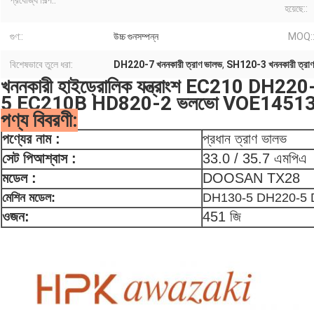
প্রযোজ্য শিল্প::
হয়েছে::
গুণ::
উচ্চ গুনসম্পন্ন
MOQ:
বিশেষভাবে তুলে ধরা:
DH220-7 খননকারী ত্রাণ ভালভ
,
SH120-3 খননকারী ত্রাণ
খননকারী হাইড্রোলিক যন্ত্রাংশ EC210 D
5 EC210B HD820-2 ভলভো VOE14513267 এ
পণ্য বিবরণী:
পণ্যের নাম :
প্রধান ত্রাণ ভালভ
সেট
পি
আশ্বাস
:
33.0 / 35.7 এমপিএ
মডেল :
DOOSAN TX28
মেশিন মডেল:
DH130-5 DH220-5 
ওজন:
451 জি