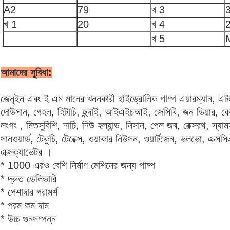
A2
79
খ 3
খ 1
20
খ 4
খ 5
আমাদের সুবিধা:
জেনুইন এবং ই এম মানের খননকারী হাইড্রোলিক পাম্প এয়ারম্যান, এট
দোউসান, গেহল, হিটাচি, হুন্দাই, আইএইচআই, জেসিবি, জন ডিয়ার, ক
লংগং , মিতসুবিশি, নাচি, নিউ হল্যান্ড, নিসান, পেল জব, রেক্সরথ, স্য
সানওয়ার্ড, টেকুচি, টেরেক্স, ওয়াকার নিউসন, ওয়ার্টজেন, ভলভো, এক্
এক্সক্যাভেটর ।
* 1000 এরও বেশি নির্মাণ মেশিনের জন্য পাম্প
* দ্রুত ডেলিভারি
* পেশাদার পরামর্শ
* পরম কম দাম
* উচ্চ গুনসম্পন্ন