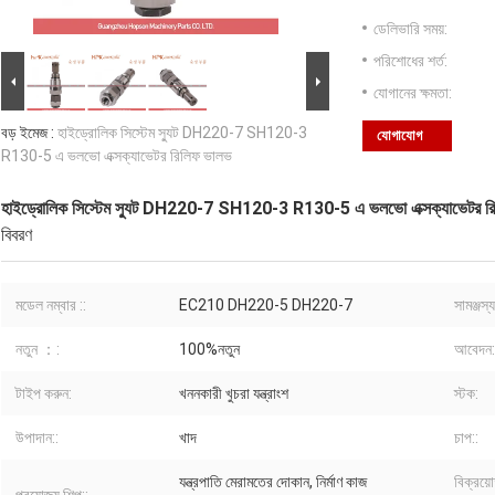
ডেলিভারি সময়:
পরিশোধের শর্ত:
যোগানের ক্ষমতা:
বড় ইমেজ :
হাইড্রোলিক সিস্টেম স্যুট DH220-7 SH120-3
যোগাযোগ
R130-5 এ ভলভো এক্সক্যাভেটর রিলিফ ভালভ
হাইড্রোলিক সিস্টেম স্যুট DH220-7 SH120-3 R130-5 এ ভলভো এক্সক্যাভেটর র
বিবরণ
মডেল নম্বার ::
EC210 DH220-5 DH220-7
সামঞ্জস্যপূ
নতুন ：:
100%নতুন
আবেদন:
টাইপ করুন:
খননকারী খুচরা যন্ত্রাংশ
স্টক:
উপাদান::
খাদ
চাপ::
যন্ত্রপাতি মেরামতের দোকান, নির্মাণ কাজ
বিক্রয়