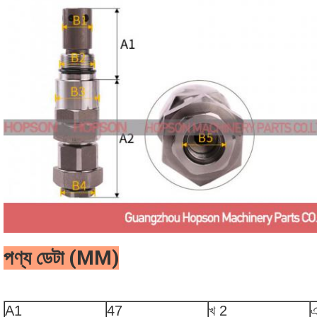
পণ্য ডেটা (MM)
A1
47
খ 2