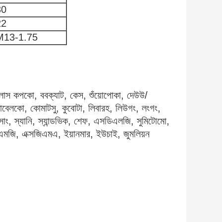
30
22
M13-1.75
লাস কপকো, ববক্যাট, কেস, শুঁয়োপোকা, দেউউ/
োবেলকো, কোমাটসু, কুবোটা, লিবারহ, লিউগং, লংগং,
ামসাং, স্যানি, স্যান্ডভিক, শেফ, এসডিএলজি, সুমিটোমো,
সসিএমজি, এক্সজিএমএ, ইয়ানমার, ইউচাই, জুমলিয়ন