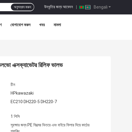
উদ্ধৃতির জন্য আবেদন
|
Bengali
অনুসন্ধান করুন
রণ
যোগাযোগ করুন
খবর
মামলা
ভো এক্সক্যাভেটর রিলিফ ভালভ
চীন
HPkawazaki
EC210 DH220-5 DH220-7
1 পিসি
সুরক্ষার জন্য PE ফিল্মের ভিতরে এবং বাইরে ফিলার দিয়ে কাঠের
প্যাকিং