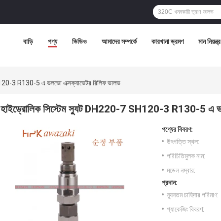
বাড়ি
পণ্য
ভিডিও
আমাদের সম্পর্কে
কারখানা ভ্রমণ
মান নিয়ন্ত্
H120-3 R130-5 এ ভলভো এক্সক্যাভেটর রিলিফ ভালভ
হাইড্রোলিক সিস্টেম স্যুট DH220-7 SH120-3 R130-5 এ ভল
পণ্যের বিবরণ:
উৎপত্তি স্থল:
পরিচিতিমুলক নাম:
মডেল নম্বার:
প্রদান:
ন্যূনতম চাহিদার পরিমাণ:
প্যাকেজিং বিবরণ: