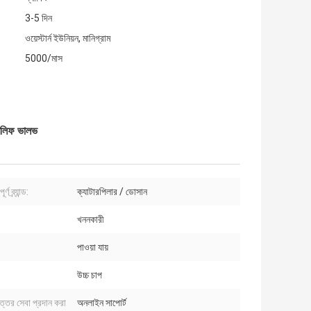
3-5 দিন
ওয়েস্টার্ন ইউনিয়ন, মানিগ্রাম
5000/মাস
িলিফ ভালভ
র্ণ ব্র্যান্ড:
ক্যাটারপিলার / ডোসান
খননকারী
পাওয়া যায়
উচ্চ চাপ
োত্তর সেবা প্রদান করা
অনলাইন সাপোর্ট